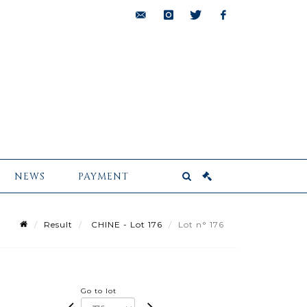
bids@pescheteau-
instagram
twitter
facebook
badin.com
NEWS
PAYMENT
Result
CHINE - Lot 176
Lot n° 176
Go to lot