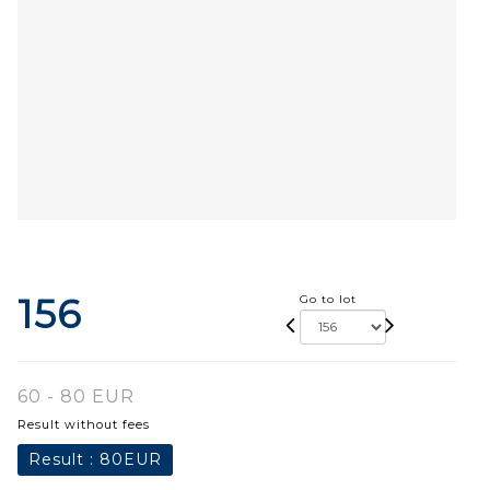
156
Go to lot
60 - 80 EUR
Result without fees
Result :
80EUR