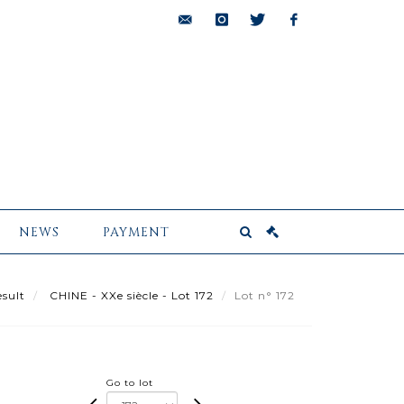
bids@pescheteau-
instagram
twitter
facebook
badin.com
NEWS
PAYMENT
sult
CHINE - XXe siècle - Lot 172
Lot n° 172
Go to lot