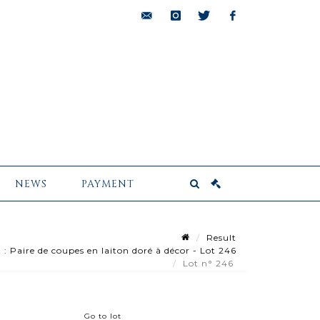
bids@pescheteau-
instagram
twitter
facebook
badin.com
NEWS
PAYMENT
Result
aire de coupes en laiton doré à décor - Lot 246
Lot n° 246
Go to lot