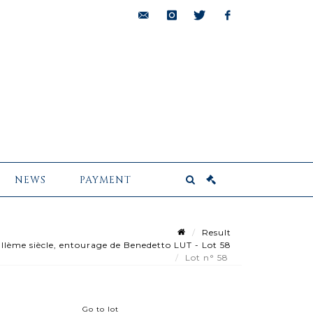
bids@pescheteau-
instagram
twitter
facebook
badin.com
NEWS
PAYMENT
Result
ème siècle, entourage de Benedetto LUT - Lot 58
Lot n° 58
Go to lot