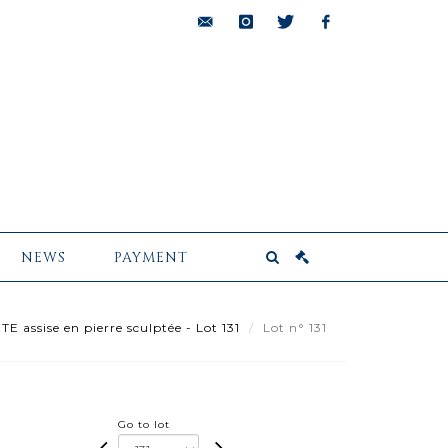
bids@pescheteau-
instagram
twitter
facebook
badin.com
NEWS
PAYMENT
TE assise en pierre sculptée - Lot 131
Lot n° 131
Go to lot