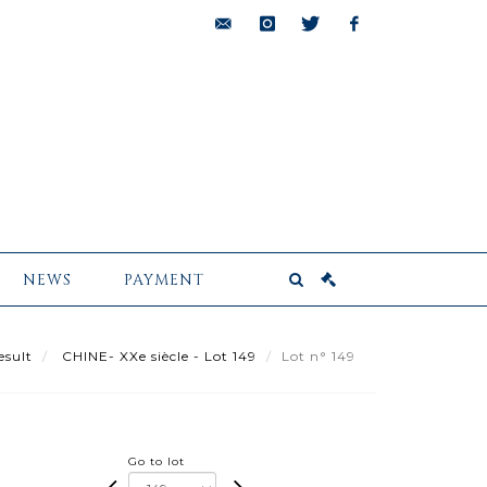
bids@pescheteau-
instagram
twitter
facebook
badin.com
NEWS
PAYMENT
esult
CHINE- XXe siècle - Lot 149
Lot n° 149
Go to lot