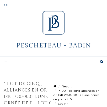
* LOT DE CINQ
Result
ALLIANCES EN OR
* LOT de cinq alliances en
or 18K (750/000) l'une ornée
18K (750/000) L'UNE
de p - Lot 0
ORNÉE DE P - LOT 0
Lot n°