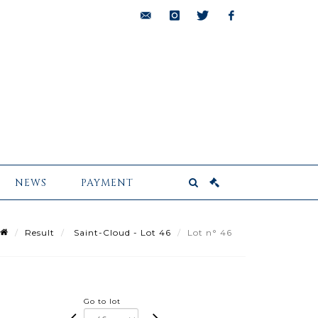
bids@pescheteau-
instagram
twitter
facebook
badin.com
NEWS
PAYMENT
Result
Saint-Cloud - Lot 46
Lot n° 46
Go to lot