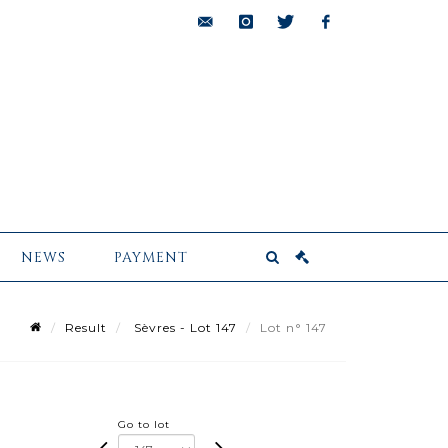
bids@pescheteau-
instagram
twitter
facebook
badin.com
NEWS
PAYMENT
Result
Sèvres - Lot 147
Lot n° 147
Go to lot