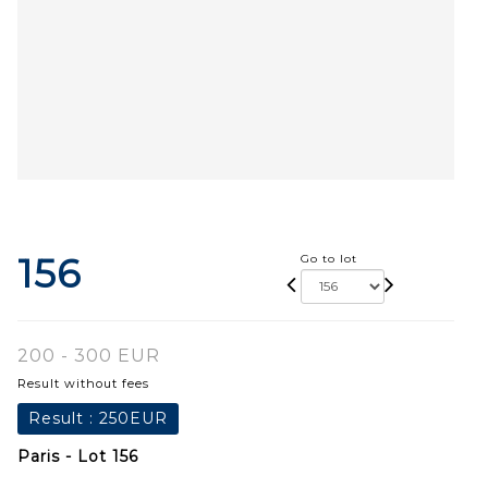
156
Go to lot
200 - 300 EUR
Result without fees
Result :
250EUR
Paris - Lot 156