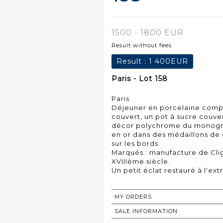
1500 - 1800 EUR
Result without fees
Result :
1 400EUR
Paris - Lot 158
Paris
Déjeuner en porcelaine compr
couvert, un pot à sucre couver
décor polychrome du monogra
en or dans des médaillons de g
sur les bords.
Marqués : manufacture de Cli
XVIIIème siècle.
MY ORDERS
SALE INFORMATION