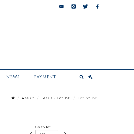
bids@pescheteau-
instagram
twitter
facebook
badin.com
NEWS
PAYMENT
Result
Paris - Lot 158
Lot n° 158
Go to lot