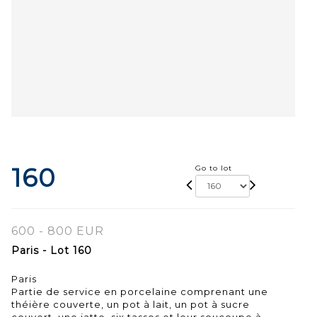
160
Go to lot
600 - 800 EUR
Paris - Lot 160
Paris
Partie de service en porcelaine comprenant une
théière couverte, un pot à lait, un pot à sucre
couvert, une jatte, six tasses et leur soucoupe à