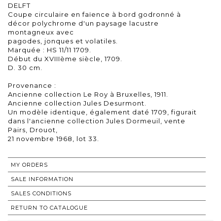
DELFT
Coupe circulaire en faïence à bord godronné à
décor polychrome d'un paysage lacustre
montagneux avec
pagodes, jonques et volatiles.
Marquée : HS 11/11 1709.
Début du XVIIIème siècle, 1709.
D. 30 cm.
Provenance :
Ancienne collection Le Roy à Bruxelles, 1911.
Ancienne collection Jules Desurmont.
Un modèle identique, également daté 1709, figurait
dans l'ancienne collection Jules Dormeuil, vente
Pairs, Drouot,
21 novembre 1968, lot 33.
MY ORDERS
SALE INFORMATION
SALES CONDITIONS
RETURN TO CATALOGUE