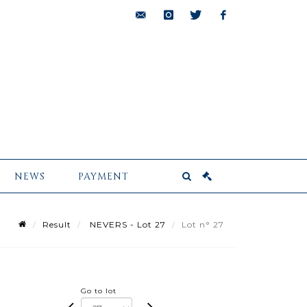
bids@pescheteau-
instagram
twitter
facebook
badin.com
NEWS
PAYMENT
Result
NEVERS - Lot 27
Lot n° 27
Go to lot