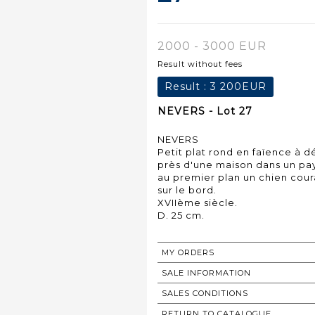
2000 - 3000 EUR
Result without fees
Result :
3 200EUR
NEVERS - Lot 27
NEVERS
Petit plat rond en faïence à 
près d'une maison dans un pa
au premier plan un chien coura
sur le bord.
XVIIème siècle.
D. 25 cm.
MY ORDERS
SALE INFORMATION
SALES CONDITIONS
RETURN TO CATALOGUE