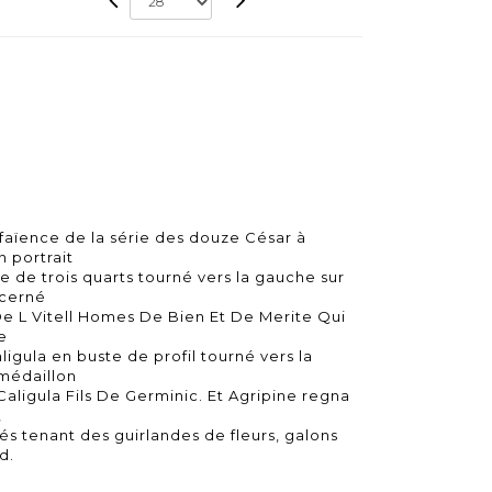
 faïence de la série des douze César à
 portrait
e de trois quarts tourné vers la gauche sur
 cerné
ls De L Vitell Homes De Bien Et De Merite Qui
re
ligula en buste de profil tourné vers la
 médaillon
 Caligula Fils De Germinic. Et Agripine regna
,
és tenant des guirlandes de fleurs, galons
d.