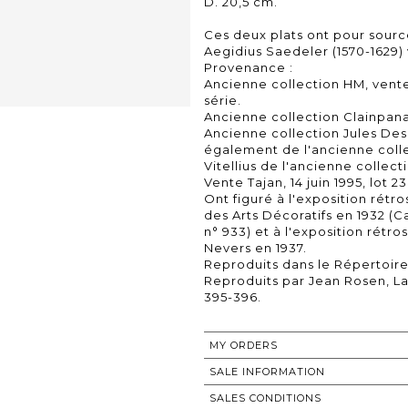
D. 20,5 cm.
Ces deux plats ont pour sourc
Aegidius Saedeler (1570-1629) v
Provenance :
Ancienne collection HM, vente 
série.
Ancienne collection Clainpan
Ancienne collection Jules Des
également de l'ancienne coll
Vitellius de l'ancienne collec
Vente Tajan, 14 juin 1995, lot 23
Ont figuré à l'exposition rétr
des Arts Décoratifs en 1932 (Cal
n° 933) et à l'exposition rétr
Nevers en 1937.
Reproduits dans le Répertoire d
Reproduits par Jean Rosen, La f
395-396.
MY ORDERS
SALE INFORMATION
SALES CONDITIONS