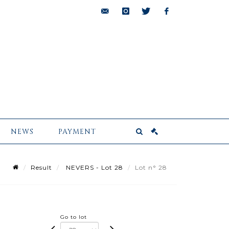
bids@pescheteau-
instagram
twitter
facebook
badin.com
NEWS
PAYMENT
Result
NEVERS - Lot 28
Lot n° 28
Go to lot