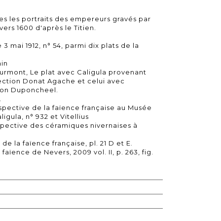
es les portraits des empereurs gravés par
ers 1600 d'après le Titien.
3 mai 1912, n° 54, parmi dix plats de la
ain
urmont, Le plat avec Caligula provenant
ection Donat Agache et celui avec
tion Duponcheel.
.
ospective de la faïence française au Musée
igula, n° 932 et Vitellius
ospective des céramiques nivernaises à
e la faïence française, pl. 21 D et E.
aïence de Nevers, 2009 vol. II, p. 263, fig.