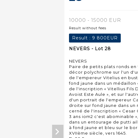
10000 - 15000 EUR
Result without fees
Result :
9 800EUR
NEVERS - Lot 28
NEVERS
Paire de petits plats ronds en
décor polychrome sur l'un d'un
de l'empereur Vitelius en bust
fond jaune dans un médaillon
de l'inscription « Vitellius Fi
Avoist Este Aule », et sur l'aut
d'un portrait de l'empereur Ca
droite sur fond jaune dans un
cerné de l'inscription « Cesar
3 ans iom2 c'est abominable »
dans un entourage de putti ail
à fond jaune et bleu sur le bor
XVIIème siècle, vers 1645.