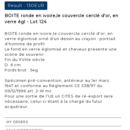
Result :
130EUR
BOITE ronde en ivoire,le couvercle cerclé d'or, en
verre égl - Lot 124
BOITE ronde en ivoire,le couvercle cerclé d'or, en
verre églomisé orné d'un dessin au crayon : portrait
d'homme de profil.
Le fond en verre églomisé et cheveux presente une
scène de souvenir .
Fin du XVIIIe siècle
D. 6 cm.
Poids brut : 54g
Spécimen pré-convention, antérieur au 1er mars
1947 et conforme au Règlement CE 338/97 du
09/12/1996 art. 2-W mc.
Pour une sortie de l'UE un CITES de ré-export sera
nécessaire, celui-ci étant à la charge du futur
acquéreur.
MY ORDERS