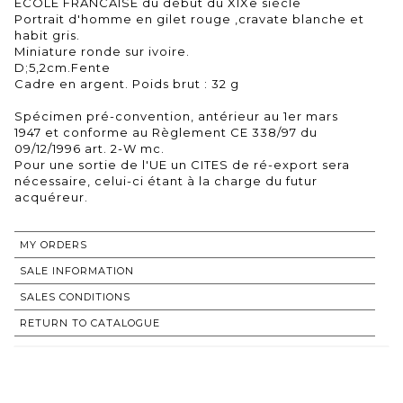
ECOLE FRANCAISE du début du XIXe siècle
Portrait d'homme en gilet rouge ,cravate blanche et
habit gris.
Miniature ronde sur ivoire.
D;5,2cm.Fente
Cadre en argent. Poids brut : 32 g
Spécimen pré-convention, antérieur au 1er mars
1947 et conforme au Règlement CE 338/97 du
09/12/1996 art. 2-W mc.
Pour une sortie de l'UE un CITES de ré-export sera
nécessaire, celui-ci étant à la charge du futur
acquéreur.
MY ORDERS
SALE INFORMATION
SALES CONDITIONS
RETURN TO CATALOGUE