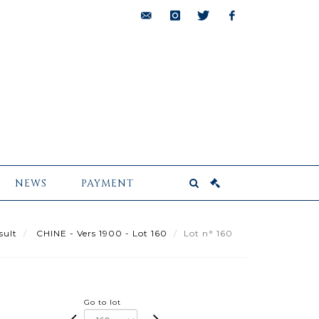
bids@pescheteau-
instagram
twitter
facebook
badin.com
NEWS
PAYMENT
sult
CHINE - Vers 1900 - Lot 160
Lot n° 160
Go to lot