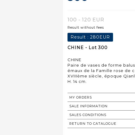
100 - 120 EUR
Result without fees
Result :
280EUR
CHINE - Lot 300
CHINE
Paire de vases de forme balu
émaux de la Famille rose de c
XVIIIème siècle, époque Qianl
H. 14 cm.
MY ORDERS
SALE INFORMATION
SALES CONDITIONS
RETURN TO CATALOGUE