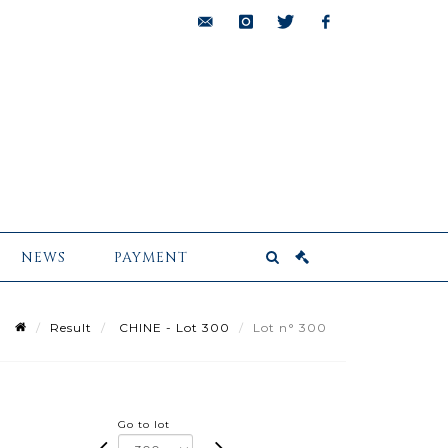
bids@pescheteau-
instagram
twitter
facebook
badin.com
NEWS
PAYMENT
Result
CHINE - Lot 300
Lot n° 300
Go to lot