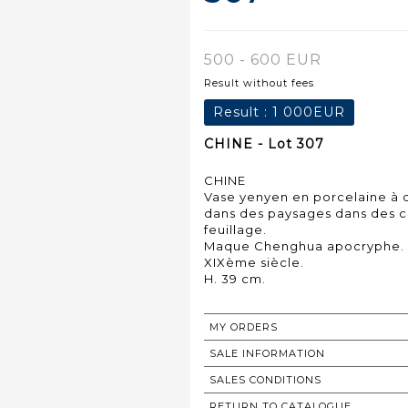
500 - 600 EUR
Result without fees
Result :
1 000EUR
CHINE - Lot 307
CHINE
Vase yenyen en porcelaine à 
dans des paysages dans des c
feuillage.
Maque Chenghua apocryphe.
XIXème siècle.
H. 39 cm.
MY ORDERS
SALE INFORMATION
SALES CONDITIONS
RETURN TO CATALOGUE