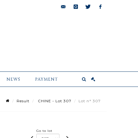
bids@pescheteau-
instagram
twitter
facebook
badin.com
NEWS
PAYMENT
Result
CHINE - Lot 307
Lot n° 307
Go to lot