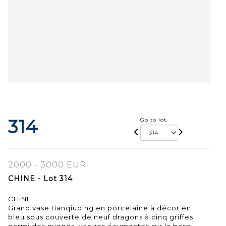
314
Go to lot
2000 - 3000 EUR
CHINE - Lot 314
CHINE
Grand vase tianqiuping en porcelaine à décor en
bleu sous couverte de neuf dragons à cinq griffes
parmi des nuages, vagues écumantes sur la base.