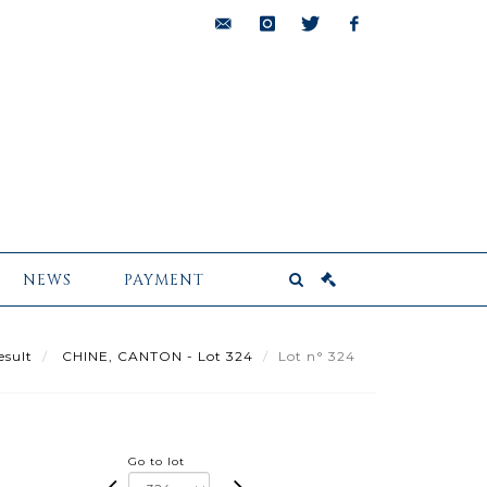
bids@pescheteau-
instagram
twitter
facebook
badin.com
NEWS
PAYMENT
esult
CHINE, CANTON - Lot 324
Lot n° 324
Go to lot