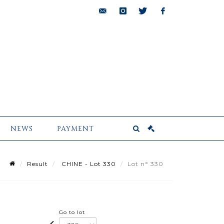
bids@pescheteau-
instagram
twitter
facebook
badin.com
NEWS
PAYMENT
Result
CHINE - Lot 330
Lot n° 330
Go to lot