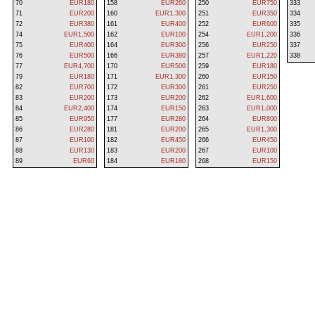
70
EUR180
158
EUR260
250
EUR750
333
71
EUR200
160
EUR1,300
251
EUR350
334
72
EUR380
161
EUR400
252
EUR600
335
74
EUR1,500
162
EUR100
254
EUR1,200
336
75
EUR400
164
EUR300
256
EUR250
337
76
EUR500
166
EUR380
257
EUR1,220
338
77
EUR4,700
170
EUR500
259
EUR180
79
EUR180
171
EUR1,300
260
EUR150
82
EUR700
172
EUR300
261
EUR250
83
EUR200
173
EUR200
262
EUR1,600
84
EUR2,400
174
EUR150
263
EUR1,000
85
EUR950
177
EUR280
264
EUR800
86
EUR280
181
EUR200
265
EUR1,300
87
EUR100
182
EUR450
266
EUR450
88
EUR130
183
EUR200
267
EUR100
89
EUR60
184
EUR180
268
EUR150