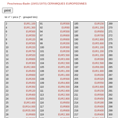
Pescheteau-Badin (19/01/1970) CERAMIQUES EUROPEENNES
lot n° / price (* : grouped lots)
2
EUR1,100
91
EUR500
185
EUR150
269
4
EUR1,300
92
EUR80
186
EUR1,200
270
6
EUR500
94
EUR500
187
EUR950
271
7
EUR550
97
EUR600
188
EUR700
272
8
EUR120
98
EUR600
190
EUR2,800
275
9
EUR500
99
EUR200
191
EUR5,600
276
10
EUR220
100
EUR300
192
EUR1,100
278
11
EUR750
101
EUR200
193
EUR1,200
279
12
EUR520
102
EUR5,500
194
EUR1,200
280
14
EUR600
103
EUR3,000
195
EUR300
283
15
EUR300
104
EUR2,500
196
EUR2,500
284
16
EUR2,800
105
EUR5,200
197
EUR8,000
285
17
EUR450
106
EUR1,200
198
EUR1,900
286
18
EUR600
107
EUR1,000
202
EUR200
287
19
EUR200
108
EUR500
205
EUR320
288
20
EUR450
109
EUR4,800
206
EUR550
289
21
EUR350
110
EUR6,500
208
EUR3,600
290
22
EUR120
111
EUR2,600
210
EUR150
291
23
EUR400
113
EUR2,500
211
EUR500
292
24
EUR650
115
EUR2,800
212
EUR450
294
25
EUR3,400
116
EUR650
214
EUR180
296
26
EUR14,000
117
EUR800
215
EUR400
298
27
EUR35,000
118
EUR600
216
EUR400
299
28
EUR600
119
EUR2,300
217
EUR400
300