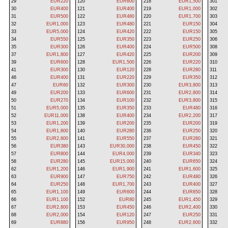
29
EUR220
120
EUR600
218
EUR1,500
301
30
EUR400
121
EUR400
219
EUR1,000
302
31
EUR500
122
EUR480
220
EUR1,700
303
32
EUR1,000
123
EUR480
221
EUR150
304
33
EUR5,000
124
EUR420
222
EUR150
305
34
EUR550
125
EUR350
223
EUR250
306
35
EUR300
126
EUR400
224
EUR500
308
37
EUR1,800
127
EUR420
225
EUR200
309
39
EUR600
128
EUR1,500
226
EUR220
310
41
EUR300
130
EUR120
228
EUR280
311
46
EUR400
131
EUR220
229
EUR350
312
47
EUR60
132
EUR300
230
EUR3,800
313
49
EUR200
133
EUR600
231
EUR2,800
314
50
EUR270
134
EUR100
232
EUR3,800
315
51
EUR5,000
135
EUR350
233
EUR480
316
52
EUR11,000
138
EUR400
234
EUR2,200
317
53
EUR1,200
139
EUR200
235
EUR200
319
54
EUR1,800
140
EUR280
236
EUR250
320
55
EUR2,800
141
EUR550
237
EUR280
321
56
EUR380
143
EUR30,000
238
EUR450
322
57
EUR800
144
EUR4,000
239
EUR340
323
58
EUR280
145
EUR15,000
240
EUR650
324
62
EUR1,200
146
EUR1,900
241
EUR1,600
325
63
EUR900
147
EUR750
242
EUR480
326
64
EUR250
148
EUR1,700
243
EUR400
327
65
EUR1,100
149
EUR600
244
EUR850
328
66
EUR1,100
152
EUR80
245
EUR1,450
329
67
EUR2,800
153
EUR450
246
EUR2,400
330
68
EUR2,000
154
EUR120
247
EUR250
331
69
EUR880
156
EUR950
248
EUR2,600
332