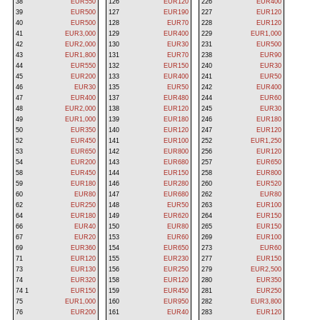
38
EUR550
126
EUR120
226
EUR400
39
EUR500
127
EUR190
227
EUR120
40
EUR500
128
EUR70
228
EUR120
41
EUR3,000
129
EUR400
229
EUR1,000
42
EUR2,000
130
EUR30
231
EUR500
43
EUR1,800
131
EUR70
238
EUR90
44
EUR550
132
EUR150
240
EUR30
45
EUR200
133
EUR400
241
EUR50
46
EUR30
135
EUR50
242
EUR400
47
EUR400
137
EUR480
244
EUR60
48
EUR2,000
138
EUR120
245
EUR30
49
EUR1,000
139
EUR180
246
EUR180
50
EUR350
140
EUR120
247
EUR120
52
EUR450
141
EUR100
252
EUR1,250
53
EUR650
142
EUR800
256
EUR120
54
EUR200
143
EUR680
257
EUR650
58
EUR450
144
EUR150
258
EUR800
59
EUR180
146
EUR280
260
EUR520
60
EUR80
147
EUR680
262
EUR80
62
EUR250
148
EUR50
263
EUR100
64
EUR180
149
EUR620
264
EUR150
66
EUR40
150
EUR80
265
EUR150
67
EUR20
153
EUR60
269
EUR100
69
EUR360
154
EUR650
273
EUR60
71
EUR120
155
EUR230
277
EUR150
73
EUR130
156
EUR250
279
EUR2,500
74
EUR320
158
EUR120
280
EUR350
74 1
EUR150
159
EUR450
281
EUR250
75
EUR1,000
160
EUR950
282
EUR3,800
76
EUR200
161
EUR40
283
EUR120