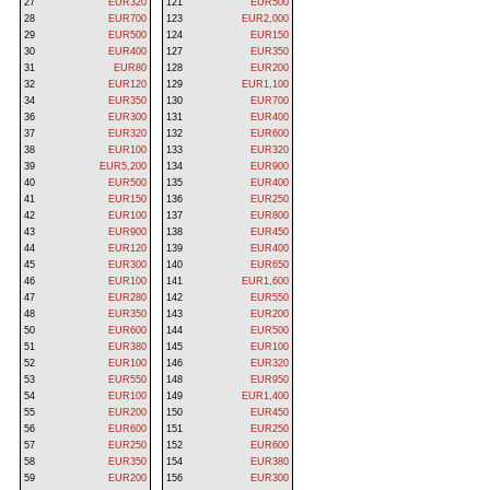
27
EUR320
121
EUR500
28
EUR700
123
EUR2,000
29
EUR500
124
EUR150
30
EUR400
127
EUR350
31
EUR80
128
EUR200
32
EUR120
129
EUR1,100
34
EUR350
130
EUR700
36
EUR300
131
EUR400
37
EUR320
132
EUR600
38
EUR100
133
EUR320
39
EUR5,200
134
EUR900
40
EUR500
135
EUR400
41
EUR150
136
EUR250
42
EUR100
137
EUR800
43
EUR900
138
EUR450
44
EUR120
139
EUR400
45
EUR300
140
EUR650
46
EUR100
141
EUR1,600
47
EUR280
142
EUR550
48
EUR350
143
EUR200
50
EUR600
144
EUR500
51
EUR380
145
EUR100
52
EUR100
146
EUR320
53
EUR550
148
EUR950
54
EUR100
149
EUR1,400
55
EUR200
150
EUR450
56
EUR600
151
EUR250
57
EUR250
152
EUR600
58
EUR350
154
EUR380
59
EUR200
156
EUR300