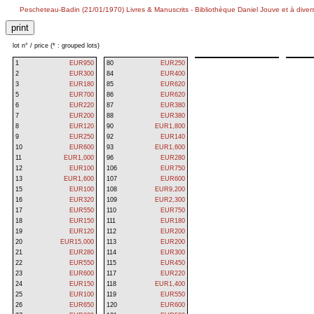
Pescheteau-Badin (21/01/1970) Livres & Manuscrits - Bibliothèque Daniel Jouve et à diver
lot n° / price (* : grouped lots)
1
EUR950
80
EUR250
2
EUR300
84
EUR400
3
EUR180
85
EUR620
5
EUR700
86
EUR620
6
EUR220
87
EUR380
7
EUR200
88
EUR380
8
EUR120
90
EUR1,800
9
EUR250
92
EUR140
10
EUR600
93
EUR1,600
11
EUR1,000
96
EUR280
12
EUR100
106
EUR750
13
EUR1,600
107
EUR600
15
EUR100
108
EUR9,200
16
EUR320
109
EUR2,300
17
EUR550
110
EUR750
18
EUR150
111
EUR180
19
EUR120
112
EUR200
20
EUR15,000
113
EUR200
21
EUR280
114
EUR300
22
EUR550
115
EUR450
23
EUR600
117
EUR220
24
EUR150
118
EUR1,400
25
EUR100
119
EUR550
26
EUR650
120
EUR600