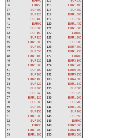
35
EUR60
115
EUR950
36
EUR50
116
EUR1,400
37
EUR400
117
EUR850
38
EUR220
118
EUR1,500
39
EUR180
119
EUR850
41
EUR90
120
EUR1,450
42
EUR300
121
EUR1,800
43
EUR150
122
EUR80
44
EUR120
123
EUR1,200
45
EUR1,500
124
EUR300
46
EUR800
125
EUR7,500
47
EUR550
126
EUR1,950
48
EUR1,100
127
EUR80
49
EUR220
128
EUR3,800
50
EUR1,600
129
EUR1,200
51
EUR700
130
EUR5,000
52
EUR260
132
EUR5,250
53
EUR2,100
133
EUR4,500
54
EUR520
134
EUR1,340
55
EUR300
135
EUR580
56
EUR340
137
EUR220
57
EUR1,120
139
EUR1,200
58
EUR600
140
EUR780
59
EUR800
141
EUR1,000
60
EUR150
142
EUR260
61
EUR1,000
145
EUR550
62
EUR200
146
EUR60
65
EUR30
148
EUR2,600
67
EUR1,700
149
EUR4,100
68
EUR1,200
150
EUR2,600