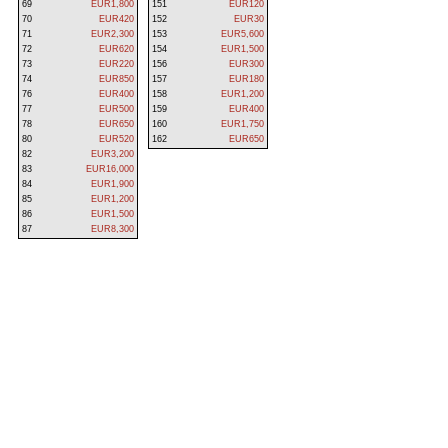
69
EUR1,800
151
EUR120
70
EUR420
152
EUR30
71
EUR2,300
153
EUR5,600
72
EUR620
154
EUR1,500
73
EUR220
156
EUR300
74
EUR850
157
EUR180
76
EUR400
158
EUR1,200
77
EUR500
159
EUR400
78
EUR650
160
EUR1,750
80
EUR520
162
EUR650
82
EUR3,200
83
EUR16,000
84
EUR1,900
85
EUR1,200
86
EUR1,500
87
EUR8,300