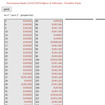
Pescheteau-Badin (21/01/1970) Bijoux & Orfèvrerie - Première Partie
lot n° / price (* : grouped lots)
6
EUR200
88
EUR180
8
EUR500
89
EUR2,500
9
EUR100
90
EUR1,700
10
EUR200
91
EUR7,500
13
EUR220
92
EUR850
14
EUR280
93
EUR500
15
EUR220
94
EUR69,000
17
EUR280
95
EUR1,900
18
EUR400
96
EUR2,300
19
EUR220
97
EUR1,420
20
EUR200
98
EUR9,800
21
EUR350
100
EUR10,000
22
EUR350
101
EUR1,400
24
EUR900
102
EUR5,800
25
EUR250
103
EUR2,200
26
EUR350
104
EUR2,000
27
EUR1,850
106
EUR2,200
28
EUR50
107
EUR1,020
29
EUR2,850
108
EUR1,900
30
EUR200
109
EUR780
31
EUR680
110
EUR4,700
32
EUR650
111
EUR16,000
33
EUR800
112
EUR11,000
34
EUR90
114
EUR4,500