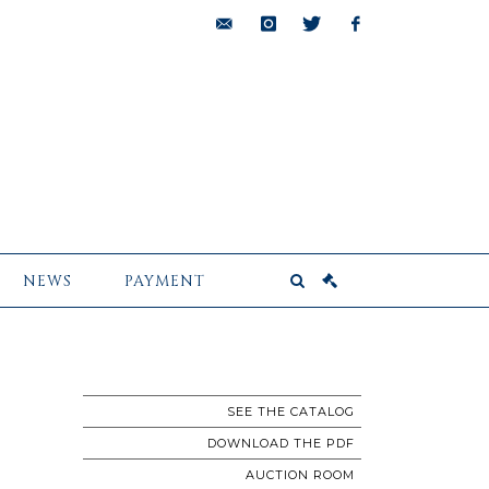
bids@pescheteau-
instagram
twitter
facebook
badin.com
NEWS
PAYMENT
SEE THE CATALOG
DOWNLOAD THE PDF
AUCTION ROOM