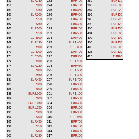
153
EUR140
272
EUR400
385
EUR130
158
EUR280
274
EUR700
386
EUR380
159
EUR350
275
EUR850
387
EUR220
160
EUR200
276
EUR600
392
EUR150
161
EUR450
280
EUR400
398
EUR220
162
EUR250
281
EUR300
399
EUR120
163
EUR500
282
EUR200
400
EUR150
165
EUR450
283
EUR580
401
EUR300
166
EUR800
284
EUR600
403
EUR100
168
EUR120
285
EUR1,950
405
EUR150
169
EUR180
289
EUR2,800
409
EUR200
170
EUR100
290
EUR700
425
EUR120
171
EUR300
292
EUR550
428
EUR90
172
EUR800
293
EUR1,900
174
EUR220
294
EUR680
177
EUR600
295
EUR1,500
180
EUR550
296
EUR1,300
181
EUR450
297
EUR1,700
183
EUR200
298
EUR350
186
EUR400
299
EUR500
188
EUR2,000
301
EUR1,150
189
EUR600
302
EUR500
190
EUR1,050
304
EUR300
192
EUR1,350
306
EUR250
193
EUR280
308
EUR300
194
EUR200
310
EUR2,050
195
EUR450
311
EUR700
196
EUR250
313
EUR700
199
EUR200
314
EUR800
200
EUR180
317
EUR250