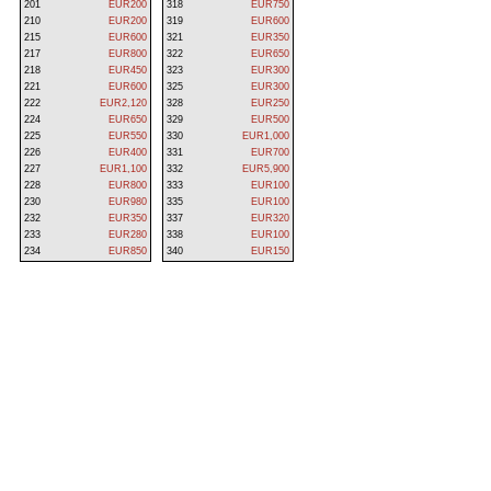
201
EUR200
318
EUR750
210
EUR200
319
EUR600
215
EUR600
321
EUR350
217
EUR800
322
EUR650
218
EUR450
323
EUR300
221
EUR600
325
EUR300
222
EUR2,120
328
EUR250
224
EUR650
329
EUR500
225
EUR550
330
EUR1,000
226
EUR400
331
EUR700
227
EUR1,100
332
EUR5,900
228
EUR800
333
EUR100
230
EUR980
335
EUR100
232
EUR350
337
EUR320
233
EUR280
338
EUR100
234
EUR850
340
EUR150