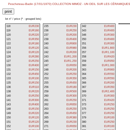
Pescheteau-Badin (17/01/1970) COLLECTION MIMOZ - UN OEIL SUR LES CÉRAMIQUES - Col
lot n° / price (* : grouped lots)
118
EUR230
235
EUR230
342
EUR400
119
EUR160
236
EUR250
343
EUR400
120
EUR220
237
EUR200
346
EUR300
121
EUR350
239
EUR400
350
EUR400
122
EUR180
240
EUR800
351
EUR300
123
EUR120
241
EUR980
356
EUR1,800
124
EUR120
242
EUR200
357
EUR1,100
126
EUR280
243
EUR1,200
358
EUR420
127
EUR250
245
EUR1,250
359
EUR950
130
EUR400
247
EUR650
360
EUR1,000
131
EUR150
248
EUR200
363
EUR900
132
EUR450
252
EUR250
364
EUR550
133
EUR100
253
EUR350
365
EUR550
135
EUR150
255
EUR450
366
EUR200
136
EUR110
256
EUR180
367
EUR350
138
EUR220
259
EUR500
369
EUR2,400
140
EUR250
260
EUR300
370
EUR300
141
EUR300
261
EUR250
371
EUR420
143
EUR400
262
EUR850
373
EUR250
148
EUR150
263
EUR250
375
EUR250
149
EUR220
264
EUR450
377
EUR250
150
EUR120
265
EUR380
379
EUR100
151
EUR120
269
EUR230
380
EUR250
152
EUR100
271
EUR650
381
EUR100