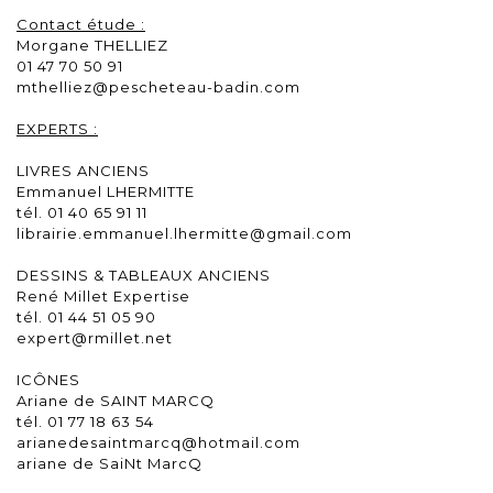
Contact étude :
Morgane THELLIEZ
01 47 70 50 91
mthelliez@pescheteau-badin.com
EXPERTS :
LIVRES ANCIENS
Emmanuel LHERMITTE
tél. 01 40 65 91 11
librairie.emmanuel.lhermitte@gmail.com
DESSINS & TABLEAUX ANCIENS
René Millet Expertise
tél. 01 44 51 05 90
expert@rmillet.net
ICÔNES
Ariane de SAINT MARCQ
tél. 01 77 18 63 54
arianedesaintmarcq@hotmail.com
ariane de SaiNt MarcQ