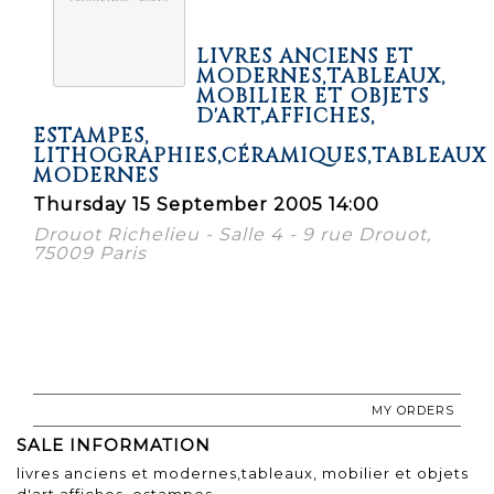
LIVRES ANCIENS ET
MODERNES,TABLEAUX,
MOBILIER ET OBJETS
D'ART,AFFICHES,
ESTAMPES,
LITHOGRAPHIES,CÉRAMIQUES,TABLEAUX
MODERNES
Thursday 15 September 2005 14:00
Drouot Richelieu - Salle 4 - 9 rue Drouot,
75009 Paris
MY ORDERS
SALE INFORMATION
livres anciens et modernes,tableaux, mobilier et objets
d'art,affiches, estampes,