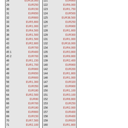
28
EUR18,000
121
EUR800
29
EUR250
122
EUR6,000
30
EUR150
123
EUR1,750
31
EUR650
124
EUR500
32
EUR800
125
EUR38,500
33
EUR5,800
126
EUR250
34
EUR1,000
127
EUR900
35
EUR4,500
128
EUR1,600
38
EUR1,500
129
EUR300
42
EUR1,500
131
EUR1,000
43
EUR2,800
132
EUR16,000
45
EUR700
134
EUR4,000
45 1
EUR400
135
EUR3,800
45 2
EUR700
136
EUR9,800
46
EUR1,150
139
EUR2,400
47
EUR1,700
140
EUR900
48
EUR900
142
EUR200
49
EUR650
144
EUR1,800
53
EUR600
146
EUR1,000
56
EUR1,300
147
EUR320
62
EUR350
148
EUR900
63
EUR180
150
EUR1,100
64
EUR2,500
151
EUR3,100
65
EUR80
152
EUR8,800
66
EUR700
153
EUR250
67
EUR180
156
EUR2,000
68
EUR800
157
EUR400
69
EUR150
158
EUR400
70
EUR7,500
159
EUR620
71
EUR2,100
160
EUR1,800