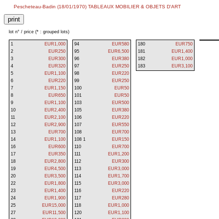
Pescheteau-Badin (18/01/1970) TABLEAUX MOBILIER & OBJETS D'ART
lot n° / price (* : grouped lots)
1
EUR1,000
94
EUR580
180
EUR750
2
EUR250
95
EUR6,500
181
EUR1,400
3
EUR300
96
EUR380
182
EUR1,000
4
EUR320
97
EUR250
183
EUR3,100
5
EUR1,100
98
EUR220
6
EUR220
99
EUR250
7
EUR1,150
100
EUR50
8
EUR650
101
EUR50
9
EUR1,100
103
EUR500
10
EUR2,400
105
EUR380
11
EUR2,100
106
EUR220
12
EUR2,900
107
EUR550
13
EUR700
108
EUR700
14
EUR1,100
108 1
EUR150
16
EUR600
110
EUR700
17
EUR350
111
EUR1,200
18
EUR2,800
112
EUR300
19
EUR4,500
113
EUR3,000
20
EUR3,500
114
EUR1,700
22
EUR1,800
115
EUR3,000
23
EUR1,400
116
EUR220
24
EUR1,900
117
EUR280
25
EUR15,000
118
EUR1,000
27
EUR11,500
120
EUR1,100