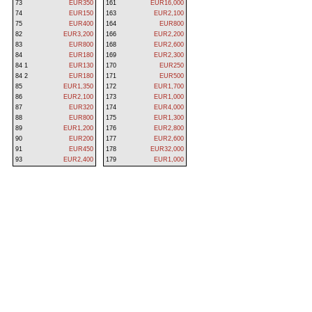
73
EUR350
161
EUR16,000
74
EUR150
163
EUR2,100
75
EUR400
164
EUR800
82
EUR3,200
166
EUR2,200
83
EUR800
168
EUR2,600
84
EUR180
169
EUR2,300
84 1
EUR130
170
EUR250
84 2
EUR180
171
EUR500
85
EUR1,350
172
EUR1,700
86
EUR2,100
173
EUR1,000
87
EUR320
174
EUR4,000
88
EUR800
175
EUR1,300
89
EUR1,200
176
EUR2,800
90
EUR200
177
EUR2,600
91
EUR450
178
EUR32,000
93
EUR2,400
179
EUR1,000