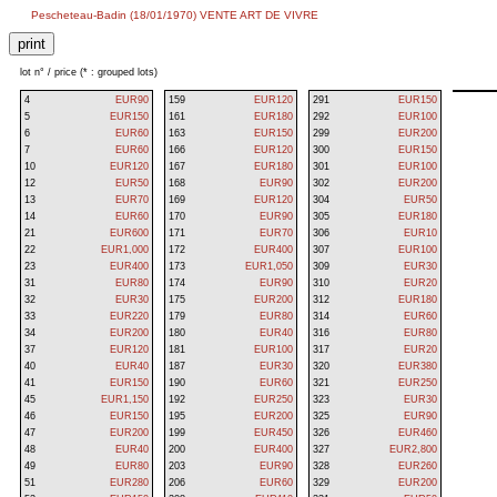
Pescheteau-Badin (18/01/1970) VENTE ART DE VIVRE
lot n° / price (* : grouped lots)
4
EUR90
159
EUR120
291
EUR150
5
EUR150
161
EUR180
292
EUR100
6
EUR60
163
EUR150
299
EUR200
7
EUR60
166
EUR120
300
EUR150
10
EUR120
167
EUR180
301
EUR100
12
EUR50
168
EUR90
302
EUR200
13
EUR70
169
EUR120
304
EUR50
14
EUR60
170
EUR90
305
EUR180
21
EUR600
171
EUR70
306
EUR10
22
EUR1,000
172
EUR400
307
EUR100
23
EUR400
173
EUR1,050
309
EUR30
31
EUR80
174
EUR90
310
EUR20
32
EUR30
175
EUR200
312
EUR180
33
EUR220
179
EUR80
314
EUR60
34
EUR200
180
EUR40
316
EUR80
37
EUR120
181
EUR100
317
EUR20
40
EUR40
187
EUR30
320
EUR380
41
EUR150
190
EUR60
321
EUR250
45
EUR1,150
192
EUR250
323
EUR30
46
EUR150
195
EUR200
325
EUR90
47
EUR200
199
EUR450
326
EUR460
48
EUR40
200
EUR400
327
EUR2,800
49
EUR80
203
EUR90
328
EUR260
51
EUR280
206
EUR60
329
EUR200