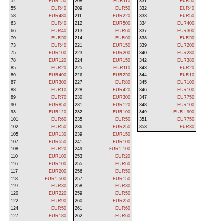
52
EUR150
208
EUR110
331
EUR50
55
EUR40
209
EUR50
332
EUR40
58
EUR480
211
EUR220
333
EUR50
63
EUR40
212
EUR500
334
EUR400
66
EUR40
213
EUR60
337
EUR300
70
EUR50
214
EUR60
338
EUR50
73
EUR40
221
EUR150
339
EUR200
75
EUR100
223
EUR200
340
EUR280
78
EUR120
224
EUR150
342
EUR380
85
EUR20
225
EUR110
343
EUR20
86
EUR400
226
EUR250
344
EUR10
87
EUR300
227
EUR80
345
EUR100
88
EUR10
228
EUR420
346
EUR100
89
EUR70
230
EUR300
347
EUR750
90
EUR850
231
EUR120
348
EUR100
93
EUR120
232
EUR100
349
EUR1,900
101
EUR60
235
EUR50
351
EUR750
102
EUR50
236
EUR250
353
EUR30
105
EUR130
239
EUR150
107
EUR550
241
EUR100
108
EUR20
249
EUR1,100
110
EUR100
253
EUR20
116
EUR100
255
EUR60
117
EUR200
256
EUR50
118
EUR1,500
257
EUR150
119
EUR30
258
EUR30
120
EUR220
259
EUR50
122
EUR90
260
EUR250
124
EUR50
261
EUR60
127
EUR180
262
EUR60