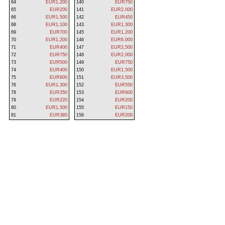
64
EUR1,200
140
EUR750
65
EUR200
141
EUR2,000
66
EUR1,500
142
EUR450
68
EUR1,100
143
EUR1,300
69
EUR700
145
EUR1,200
70
EUR1,200
146
EUR6,000
71
EUR400
147
EUR2,500
72
EUR750
148
EUR2,000
73
EUR500
149
EUR750
74
EUR400
150
EUR1,500
75
EUR600
151
EUR3,500
76
EUR1,300
152
EUR550
78
EUR350
153
EUR600
79
EUR220
154
EUR200
80
EUR1,500
155
EUR150
81
EUR380
156
EUR200