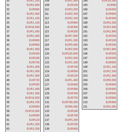
30
EUR1,100
108
EUR1,500
184
EUR19,500
31
EUR2,600
109
EUR100
185
EUR80
32
EUR900
110
EUR3,200
186
EUR450
33
EUR2,000
111
EUR2,200
187
EUR600
34
EUR1,100
112
EUR2,100
188
EUR400
35
EUR1,100
113
EUR900
189
EUR4,200
36
EUR16,000
114
EUR300
190
EUR3,500
37
EUR1,450
115
EUR350
191
EUR2,900
38
EUR2,400
116
EUR7,000
192
EUR250
39
EUR900
117
EUR1,200
193
EUR100
40
EUR900
118
EUR5,000
194
EUR200
41
EUR1,600
119
EUR2,600
195
EUR2,900
42
EUR200
120
EUR220,000
196
EUR550
43
EUR200
121
EUR2,500
197
EUR200
44
EUR750
122
EUR1,200
198
EUR600
45
EUR1,400
123
EUR700
199
EUR1,100
46
EUR1,000
124
EUR650
201
EUR2,100
47
EUR1,500
125
EUR130
203
EUR2,300
48
EUR720
126
EUR1,400
204
EUR8,000
50
EUR550
127
EUR400
205
EUR900
53
EUR1,400
128
EUR480
206
EUR400
54
EUR1,500
129
EUR200
207
EUR650
55
EUR16,500
130
EUR750
208
EUR900
56
EUR4,700
131
EUR790,000
210
EUR400
57
EUR600
132
EUR6,000
211
EUR4,000
58
EUR16,000
133
EUR180
60
EUR950
134
EUR700
61
EUR120
137
EUR5,200
62
EUR1,200
138
EUR700
63
EUR3,200
139
EUR400