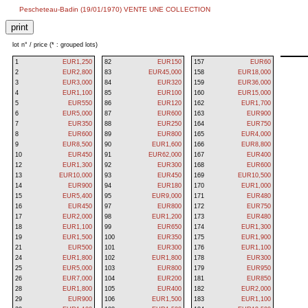
Pescheteau-Badin (19/01/1970) VENTE UNE COLLECTION
lot n° / price (* : grouped lots)
1
EUR1,250
82
EUR150
157
EUR60
2
EUR2,800
83
EUR45,000
158
EUR18,000
3
EUR3,000
84
EUR320
159
EUR36,000
4
EUR1,100
85
EUR100
160
EUR15,000
5
EUR550
86
EUR120
162
EUR1,700
6
EUR5,000
87
EUR600
163
EUR900
7
EUR350
88
EUR250
164
EUR750
8
EUR600
89
EUR800
165
EUR4,000
9
EUR8,500
90
EUR1,600
166
EUR8,800
10
EUR450
91
EUR62,000
167
EUR400
12
EUR1,300
92
EUR300
168
EUR600
13
EUR10,000
93
EUR450
169
EUR10,500
14
EUR900
94
EUR180
170
EUR1,000
15
EUR5,400
95
EUR9,000
171
EUR480
16
EUR450
97
EUR800
172
EUR750
17
EUR2,000
98
EUR1,200
173
EUR480
18
EUR1,100
99
EUR650
174
EUR1,300
19
EUR1,500
100
EUR350
175
EUR1,900
21
EUR500
101
EUR300
176
EUR1,100
24
EUR1,800
102
EUR1,800
178
EUR300
25
EUR5,000
103
EUR800
179
EUR950
26
EUR7,000
104
EUR200
181
EUR850
28
EUR1,800
105
EUR400
182
EUR2,000
29
EUR900
106
EUR1,500
183
EUR1,100