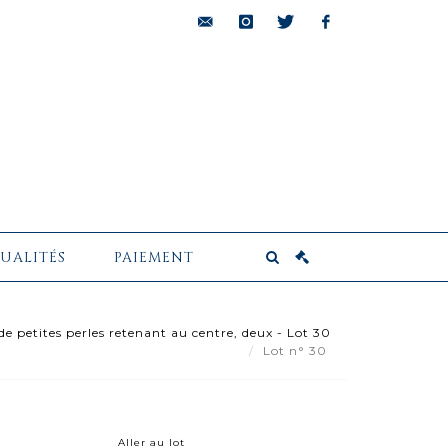
bids@pescheteau-
instagram
twitter
facebook
badin.com
UALITÉS
PAIEMENT
 de petites perles retenant au centre, deux - Lot 30
Lot n° 30
Aller au lot