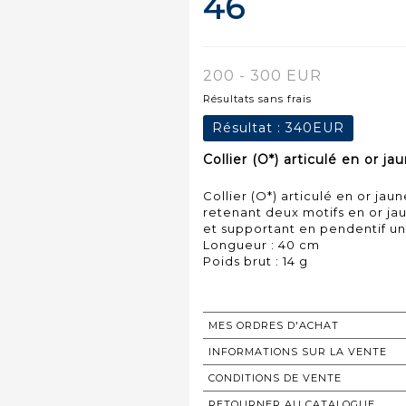
46
200 - 300 EUR
Résultats sans frais
Résultat :
340EUR
Collier (O*) articulé en or j
Collier (O*) articulé en or ja
retenant deux motifs en or ja
et supportant en pendentif un
Longueur : 40 cm
Poids brut : 14 g
MES ORDRES D'ACHAT
INFORMATIONS SUR LA VENTE
CONDITIONS DE VENTE
RETOURNER AU CATALOGUE