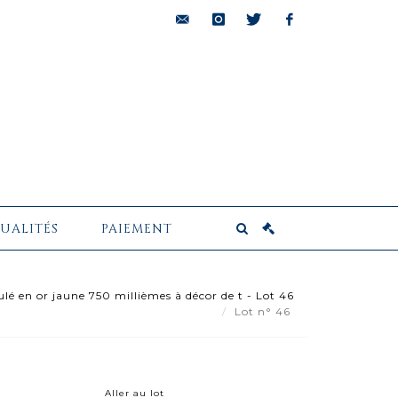
bids@pescheteau-
instagram
twitter
facebook
badin.com
UALITÉS
PAIEMENT
ulé en or jaune 750 millièmes à décor de t - Lot 46
Lot n° 46
Aller au lot