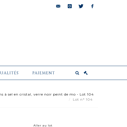
bids@pescheteau-
instagram
twitter
facebook
badin.com
UALITÉS
PAIEMENT
s à sel en cristal, verre noir peint de mo - Lot 104
Lot n° 104
Aller au lot