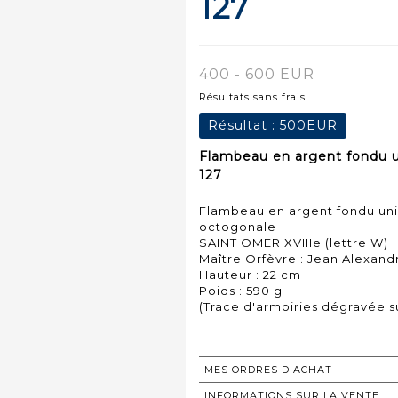
127
400 - 600 EUR
Résultats sans frais
Résultat :
500EUR
Flambeau en argent fondu un
127
Flambeau en argent fondu uni
octogonale
SAINT OMER XVIIIe (lettre W)
Maître Orfèvre : Jean Alexan
Hauteur : 22 cm
Poids : 590 g
(Trace d'armoiries dégravée su
MES ORDRES D'ACHAT
INFORMATIONS SUR LA VENTE