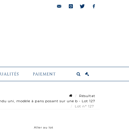
bids@pescheteau-
instagram
twitter
facebook
badin.com
UALITÉS
PAIEMENT
Résultat
du uni, modèle à pans posant sur une b - Lot 127
Lot n° 127
Aller au lot