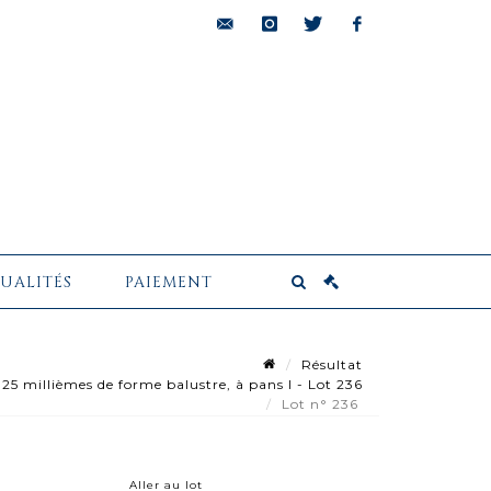
bids@pescheteau-
instagram
twitter
facebook
badin.com
UALITÉS
PAIEMENT
Résultat
25 millièmes de forme balustre, à pans l - Lot 236
Lot n° 236
Aller au lot