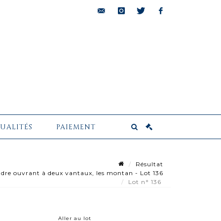
bids@pescheteau-
instagram
twitter
facebook
badin.com
UALITÉS
PAIEMENT
Résultat
dre ouvrant à deux vantaux, les montan - Lot 136
Lot n° 136
Aller au lot