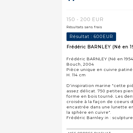
150 - 200 EUR
Résultats sans frais
Résultat :
600EUR
Frédéric BARNLEY (Né en 19
Frédéric BARNLEY (Né en 1954
Bouch, 2004
Pièce unique en cuivre patiné
H. 114 cm
D'inspiration marine "cette p
assez délicat. 750 petites pie
forme en bois tourné. Les den
croisée à la façon de coeurs d
encastrée dans une lunette en
la sphère en cuivre".
Frédéric Barnley in : sculptur