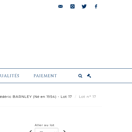
bids@pescheteau-
instagram
twitter
facebook
badin.com
UALITÉS
PAIEMENT
édéric BARNLEY (Né en 1954) - Lot 17
Lot n° 17
Aller au lot