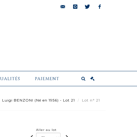
bids@pescheteau-
instagram
twitter
facebook
badin.com
UALITÉS
PAIEMENT
Luigi BENZONI (Né en 1956) - Lot 21
Lot n° 21
Aller au lot