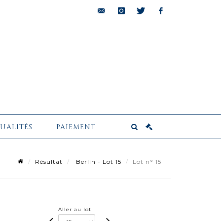
bids@pescheteau-
instagram
twitter
facebook
badin.com
UALITÉS
PAIEMENT
Résultat
Berlin - Lot 15
Lot n° 15
Aller au lot