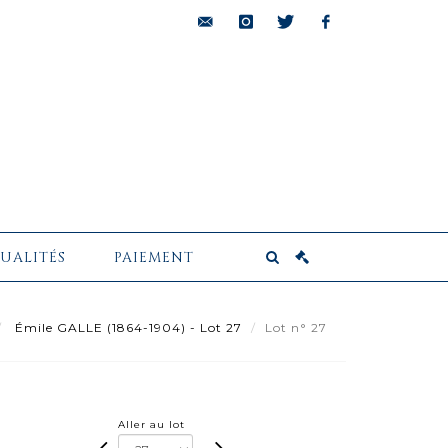
bids@pescheteau-
instagram
twitter
facebook
badin.com
UALITÉS
PAIEMENT
Émile GALLE (1864-1904) - Lot 27
Lot n° 27
Aller au lot