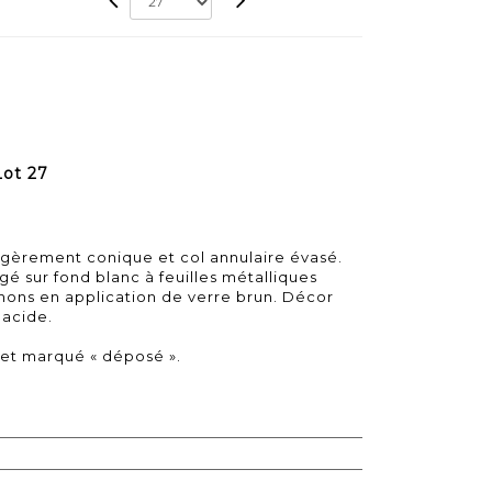
Lot 27
égèrement conique et col annulaire évasé.
é sur fond blanc à feuilles métalliques
hons en application de verre brun. Décor
'acide.
e et marqué « déposé ».