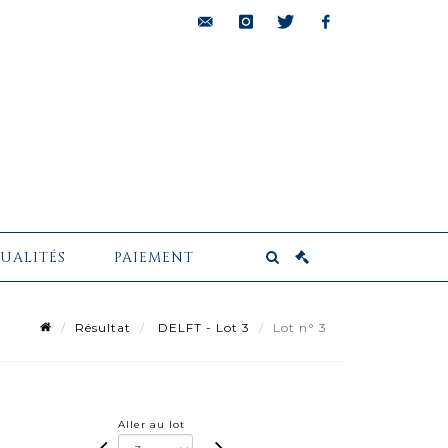
bids@pescheteau-
instagram
twitter
facebook
badin.com
UALITÉS
PAIEMENT
Résultat
DELFT - Lot 3
Lot n° 3
Aller au lot