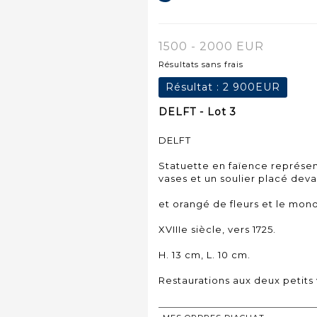
1500 - 2000 EUR
Résultats sans frais
Résultat :
2 900EUR
DELFT - Lot 3
DELFT
Statuette en faïence représen
vases et un soulier placé deva
et orangé de fleurs et le mon
XVIIIe siècle, vers 1725.
H. 13 cm, L. 10 cm.
Restaurations aux deux petits 