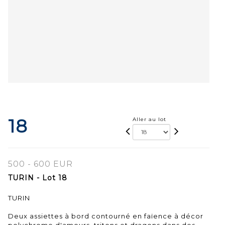
18
Aller au lot
500 - 600 EUR
TURIN - Lot 18
TURIN
Deux assiettes à bord contourné en faïence à décor
polychrome d'amours, tritons et dragons dans des