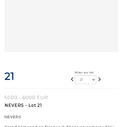
21
Aller au lot
5000 - 6000 EUR
NEVERS - Lot 21
NEVERS
Grand plat rond en faïence à décor en camaïeu bleu