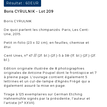
Résultat :
60EUR
Boris CYRULNIK - Lot 209
Boris CYRULNIK
De quoi parlent les chimpanzés. Paris, Les Cent-
Une, 2015.
Petit in-folio (23 x 32 cm), en feuilles, chemise et
étui.
Cent Unes, n° 47 /// (2f. bl.)-(2f.)-5 à 38-(1f. bl.)-(2f.)-(2f.
bl.).
Edition originale illustrée de 8 photographies
originales de Antoine Poupel dont le frontispice et 7
à pleine page. L'ouvrage contient également 5
lettrines et un cul-de-lampe d'Agnès Frégé qui a
également assuré la mise en page.
Tirage à 125 exemplaires sur German Etching
Hahnemühle signés par la présidente, l'auteur et
l'artiste (n° XXVII).