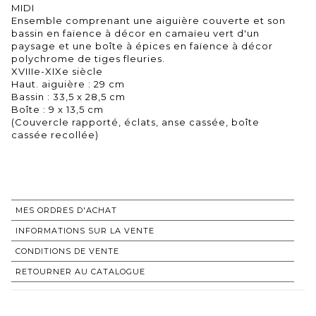
MIDI
Ensemble comprenant une aiguière couverte et son
bassin en faïence à décor en camaïeu vert d'un
paysage et une boîte à épices en faïence à décor
polychrome de tiges fleuries.
XVIIIe-XIXe siècle
Haut. aiguière : 29 cm
Bassin : 33,5 x 28,5 cm
Boîte : 9 x 13,5 cm
(Couvercle rapporté, éclats, anse cassée, boîte
cassée recollée)
MES ORDRES D'ACHAT
INFORMATIONS SUR LA VENTE
CONDITIONS DE VENTE
RETOURNER AU CATALOGUE